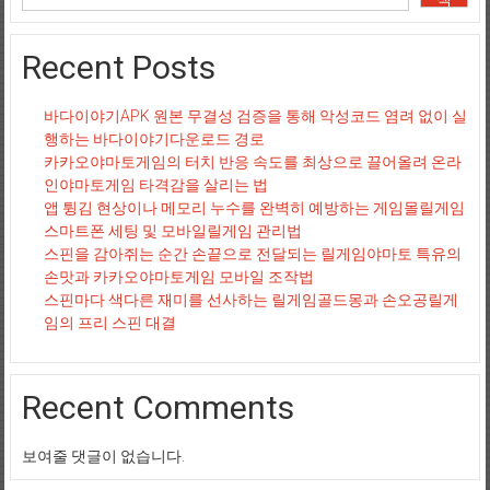
Recent Posts
바다이야기APK 원본 무결성 검증을 통해 악성코드 염려 없이 실
행하는 바다이야기다운로드 경로
카카오야마토게임의 터치 반응 속도를 최상으로 끌어올려 온라
인야마토게임 타격감을 살리는 법
앱 튕김 현상이나 메모리 누수를 완벽히 예방하는 게임몰릴게임
스마트폰 세팅 및 모바일릴게임 관리법
스핀을 감아쥐는 순간 손끝으로 전달되는 릴게임야마토 특유의
손맛과 카카오야마토게임 모바일 조작법
스핀마다 색다른 재미를 선사하는 릴게임골드몽과 손오공릴게
임의 프리 스핀 대결
Recent Comments
보여줄 댓글이 없습니다.