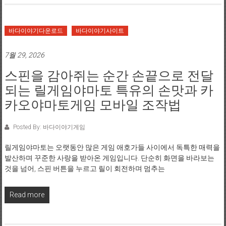
바다이야기다운로드
바다이야기사이트
7월 29, 2026
스핀을 감아쥐는 순간 손끝으로 전달
되는 릴게임야마토 특유의 손맛과 카
카오야마토게임 모바일 조작법
Posted By: 바다이야기게임
릴게임야마토는 오랫동안 많은 게임 애호가들 사이에서 독특한 매력을
발산하며 꾸준한 사랑을 받아온 게임입니다. 단순히 화면을 바라보는
것을 넘어, 스핀 버튼을 누르고 릴이 회전하며 멈추는
Read more