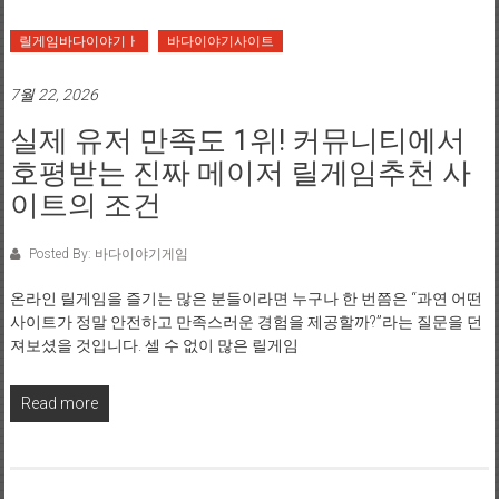
릴게임바다이야기ㅏ
바다이야기사이트
7월 22, 2026
실제 유저 만족도 1위! 커뮤니티에서
호평받는 진짜 메이저 릴게임추천 사
이트의 조건
Posted By: 바다이야기게임
온라인 릴게임을 즐기는 많은 분들이라면 누구나 한 번쯤은 “과연 어떤
사이트가 정말 안전하고 만족스러운 경험을 제공할까?”라는 질문을 던
져보셨을 것입니다. 셀 수 없이 많은 릴게임
Read more